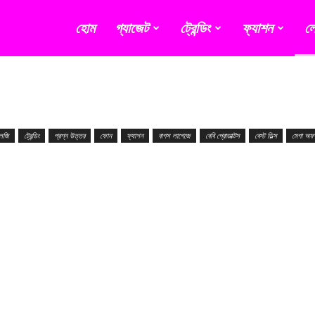
হোম
গ্যাজেট
ট্রেন্ডিং
ফ্যাশন
লে
লজি
ট্রেন্ডিং
প্রশ্ন উত্তর
ফোন
ফ্যাশন
বাগস লাগেজে
বেবি প্রোডাক্টস
বেস্ট ডিল্স
মেগা অফ