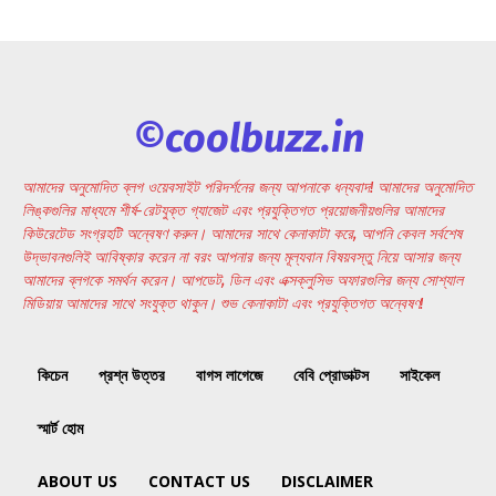
©coolbuzz.in
আমাদের অনুমোদিত ব্লগ ওয়েবসাইট পরিদর্শনের জন্য আপনাকে ধন্যবাদ! আমাদের অনুমোদিত
লিঙ্কগুলির মাধ্যমে শীর্ষ-রেটযুক্ত গ্যাজেট এবং প্রযুক্তিগত প্রয়োজনীয়গুলির আমাদের
কিউরেটেড সংগ্রহটি অন্বেষণ করুন। আমাদের সাথে কেনাকাটা করে, আপনি কেবল সর্বশেষ
উদ্ভাবনগুলিই আবিষ্কার করেন না বরং আপনার জন্য মূল্যবান বিষয়বস্তু নিয়ে আসার জন্য
আমাদের ব্লগকে সমর্থন করেন। আপডেট, ডিল এবং এক্সক্লুসিভ অফারগুলির জন্য সোশ্যাল
মিডিয়ায় আমাদের সাথে সংযুক্ত থাকুন। শুভ কেনাকাটা এবং প্রযুক্তিগত অন্বেষণ!
কিচেন
প্রশ্ন উত্তর
বাগস লাগেজে
বেবি প্রোডাক্টস
সাইকেল
স্মার্ট হোম
ABOUT US
CONTACT US
DISCLAIMER